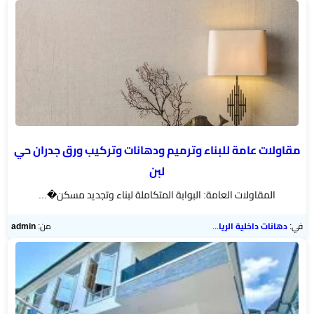
رخام
تركيب
ديكور
فوم
الرياض
بناء
مقاولات عامة للبناء وترميم ودهانات وتركيب ورق جدران حي
ملاحق
لبن
الرياض
المقاولات العامة: البوابة المتكاملة لبناء وتجديد مسكن�...
تركيب
في:
دهانات داخلية الرياض
من:
admin
خشب
شيبورد
عوازل