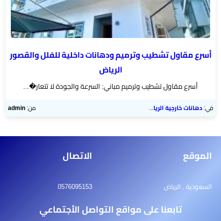
اسطح
الرياض
مقاول
أسرع مقاول تشطيب وترميم ودهانات داخلية للفلل والقصور
ترميم
الرياض
الرياض
أسرع مقاول تشطيب وترميم مباني: السرعة والجودة لا تتعار�...
ديكورات
في:
دهانات خارجية الرياض
من:
admin
جبس
بورد
الموقع
الاتصال
ورق
حائط
السعودية , الرياض
0576095153
بالجدران
تابعنا على مواقع التواصل الأجتماعي
ديكورات