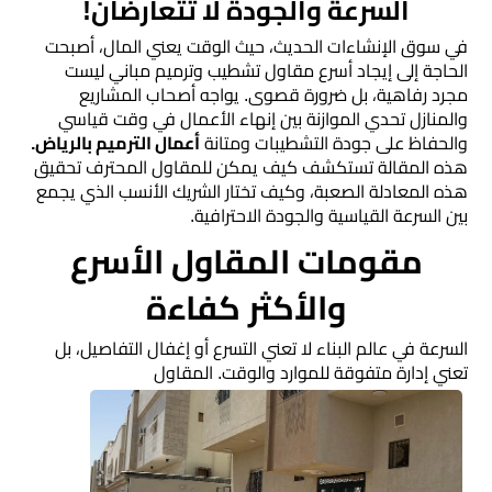
رخام
السرعة والجودة لا تتعارضان!
​في سوق الإنشاءات الحديث، حيث الوقت يعني المال، أصبحت
تركيب
الحاجة إلى إيجاد أسرع مقاول تشطيب وترميم مباني ليست
مجرد رفاهية، بل ضرورة قصوى. يواجه أصحاب المشاريع
ديكور
والمنازل تحدي الموازنة بين إنهاء الأعمال في وقت قياسي
فوم
والحفاظ على جودة التشطيبات ومتانة
أعمال الترميم بالرياض.
الرياض
هذه المقالة تستكشف كيف يمكن للمقاول المحترف تحقيق
هذه المعادلة الصعبة، وكيف تختار الشريك الأنسب الذي يجمع
بين السرعة القياسية والجودة الاحترافية.
بناء
​مقومات المقاول الأسرع
ملاحق
الرياض
والأكثر كفاءة
تركيب
​السرعة في عالم البناء لا تعني التسرع أو إغفال التفاصيل، بل
تعني إدارة متفوقة للموارد والوقت. المقاول
خشب
شيبورد
عوازل