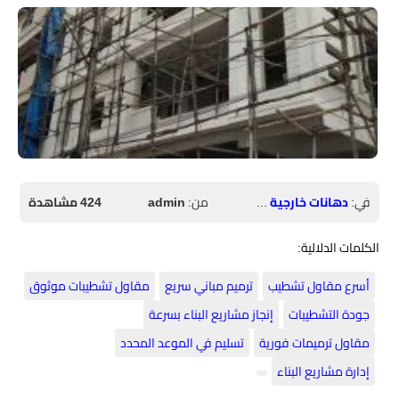
في:
دهانات خارجية الرياض
من:
admin
424 مشاهدة
الكلمات الدلالية:
أسرع مقاول تشطيب
ترميم مباني سريع
مقاول تشطيبات موثوق
جودة التشطيبات
إنجاز مشاريع البناء بسرعة
مقاول ترميمات فورية
تسليم في الموعد المحدد
إدارة مشاريع البناء