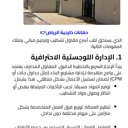
اسطح
الرياض
مقاول
دهانات خارجية الرياض👉
ترميم
الذي يستحق لقب أسرع مقاول تشطيب وترميم مباني يمتلك
الرياض
المقومات التالية:
​1. الإدارة اللوجستية الاحترافية
ديكورات
​يبدأ الإنجاز السريع بالتخطيط الدقيق. المقاول المحترف يعتمد
جبس
على برامج متقدمة لـإدارة مشاريع البناء (مثل جداول جانت أو
بورد
CPM) لضمان تسلسل الأعمال بشكل منطقي. هذا يشمل:
​توفير المواد مسبقًا: تجنب التأخيرات المرتبطة بنقص أو
انتظار وصول مواد التشطيب.
ورق
حائط
​تنظيم العمالة: توزيع فرق العمل المتخصصة بشكل
بالجدران
متزامن على مهام مختلفة دون تداخل.
ديكورات
​التواصل الفعال: التنسيق المستمر بين جميع الأطراف