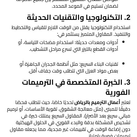
لضمان تسليم في الموعد المحدد.
مرايا
​2. التكنولوجيا والتقنيات الحديثة
​استخدام التكنولوجيا يقلل من الوقت اللازم للقياس والتخطيط
والتنفيذ. المقاول المتميز يستثمر في:
​أدوات ومعدات حديثة: استخدام مضخات اللياسة، أو
أدوات القطع بالليزر التي تسرع مراحل التشطيب.
​تقنيات البناء السريع: مثل أنظمة الجدران الجاهزة أو
بعض مواد العزل التي تتطلب وقت جفاف أقل.
​3. الخبرة المتخصصة في الترميمات
الفورية
​تعتبر
أعمال الترميم بالرياض
تحديًا خاصًا، حيث تتطلب فحصًا
دقيقًا للمبنى (مثل معالجة الشقوق، تقوية الأساسات، أو ترميم
مباني سريع بعد الأضرار). المقاول السريع يمتلك خبرة في
تشخيص المشكلة بدقة والبدء الفوري في الحلول الهيكلية
دون إضاعة الوقت في تقييمات غير مجدية، مما يجعله مقاول
ترميمات فورية بامتياز.