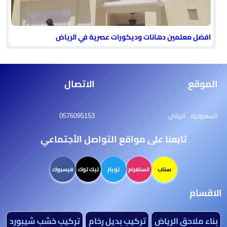
افضل معلمين دهانات وديكورات عصرية في الرياض
الموقع
الاتصال
السعودية , الرياض
0576095153
تابعنا على مواقع التواصل الأجتماعي
سناب
انستغرام
تويتر
تيك توك
فيسبوك
الاقسام
بناء ملاحق الرياض
تركيب بديل رخام
تركيب خشب شيبورد