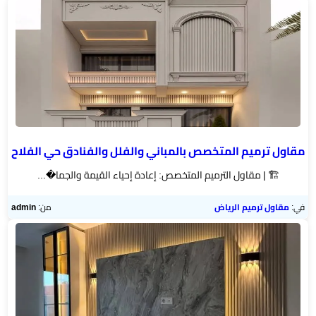
رخام
تركيب
ديكور
فوم
الرياض
بناء
مقاول ترميم المتخصص بالمباني والفلل والفنادق حي الفلاح
ملاحق
🏗️ | مقاول الترميم المتخصص: إعادة إحياء القيمة والجما�...
الرياض
في:
مقاول ترميم الرياض
من:
admin
تركيب
خشب
شيبورد
عوازل