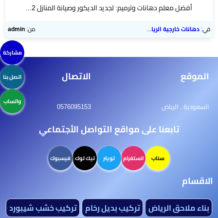
أفضل معلم دهانات وترميم: لجديد الديكور وصيانة المنازل 2...
في:
دهانات خارجية الرياض
من:
admin
مشاركة
الموقع
الاتصال
اتصل بنا
واتساب
السعودية , الرياض
0576095153
تابعنا على مواقع التواصل الأجتماعي
سناب
انستغرام
تويتر
تيك توك
فيسبوك
الاقسام
بناء ملاحق الرياض
تركيب بديل رخام
تركيب خشب شيبورد