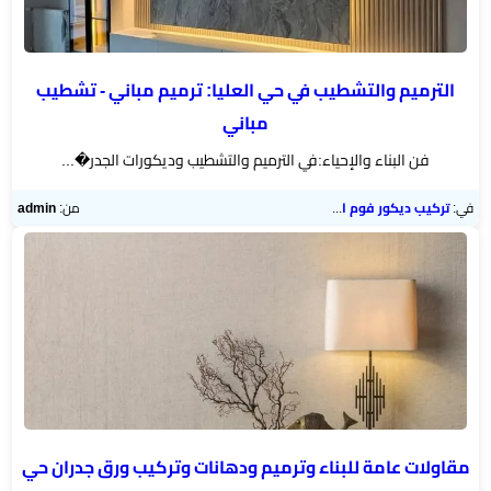
اسطح
الرياض
الترميم والتشطيب في حي العليا: ترميم مباني - تشطيب
مقاول
مباني
ترميم
فن البناء والإحياء:في الترميم والتشطيب وديكورات الجدر�...
الرياض
في:
تركيب ديكور فوم الرياض
من:
admin
ديكورات
جبس
بورد
ورق
حائط
بالجدران
مقاولات عامة للبناء وترميم ودهانات وتركيب ورق جدران حي
ديكورات