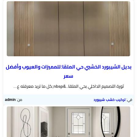
بديل الشيبورد الخشبي حي الملقا:للمميزات والعيوب وأفضل
سعر
ثورة التصميم الداخلي بحي الملقا..&nbsp;كل ما تريد معرفته ع...
في:
تركيب خشب شيبورد
من:
admin