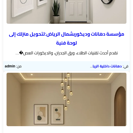
مؤسسة دهانات وديكوربشمال الرياض:لتحويل منزلك إلى
لوحة فنية
نقدم أحدث تقنيات الطلاء، ورق الجدران، والديكورات العص�...
في:
دهانات داخلية الرياض
من:
admin