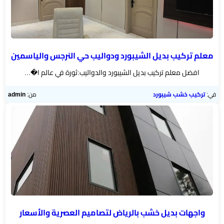
اسطح
الرياض
مقاول
معلم تركيب بديل الشيبورد ودواليب حي النرجس والياسمين
ترميم
افضل معلم تركيب بديل الشيبورد والدواليب:ثورة في عالم ا�...
الرياض
في:
تركيب خشب شيبورد
من:
admin
ديكورات
جبس
بورد
ورق
حائط
بالجدران
واجهات بديل خشب بالرياض لتصاميم العصرية والأسعار
ديكورات