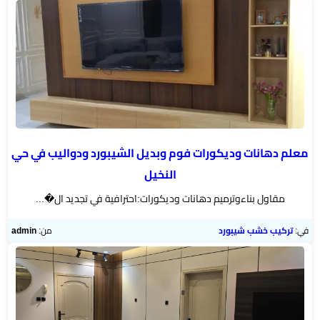
رخام
تركيب
ديكور
فوم
الرياض
بناء
معلم دهانات وديكورات فوم وبديل الشيبورد ودواليب في حي
ملاحق
النخيل
الرياض
مقاول بناءوترميم دهانات وديكورات:احترافية في تجديد ال�...
تركيب
في:
تركيب خشب شيبورد
من:
admin
خشب
شيبورد
عوازل