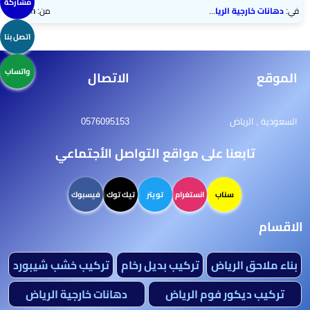
مشاركة
في:
دهانات خارجية الرياض
من:
admin
اتصل بنا
واتساب
الموقع
الاتصال
السعودية , الرياض
0576095153
تابعنا على مواقع التواصل الأجتماعي
سناب
انستغرام
تويتر
تيك توك
فيسبوك
الاقسام
بناء ملاحق الرياض
تركيب بديل رخام
تركيب خشب شيبورد
تركيب ديكور فوم الرياض
دهانات خارجية الرياض