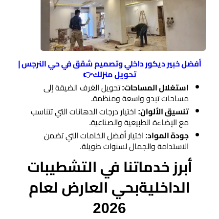
اسطح
الرياض
مقاول
ترميم
أفضل خبير ديكور داخلي وتصميم شقق في حي النرجس |
تحويل منزلك👉
الرياض
​استغلال المساحات:
تحويل الغرف الضيقة إلى
مساحات تبدو واسعة ومنظمة.
ديكورات
​تنسيق الألوان:
اختيار درجات الدهانات التي تتناسب
جبس
مع الإضاءة الطبيعية والصناعية.
بورد
​جودة المواد:
اختيار أفضل الخامات التي تضمن
الاستدامة والجمال لسنوات طويلة.
​أبرز خدماتنا في التشطيبات
ورق
حائط
الداخليةبحي العارض لعام
بالجدران
2026
ديكورات