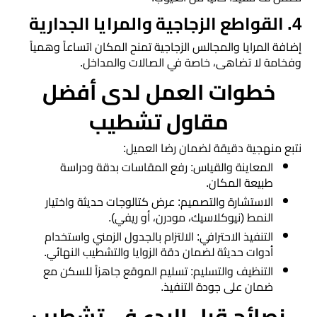
​4. القواطع الزجاجية والمرايا الجدارية
​إضافة المرايا والمجالس الزجاجية تمنح المكان اتساعاً وهمياً
وفخامة لا تضاهى، خاصة في الصالات والمداخل.
​خطوات العمل لدى أفضل
مقاول تشطيب
​نتبع منهجية دقيقة لضمان رضا العميل:
​المعاينة والقياس: رفع المقاسات بدقة ودراسة
طبيعة المكان.
​الاستشارة والتصميم: عرض كتالوجات حديثة واختيار
النمط (نيوكلاسيك، مودرن، أو ريفي).
​التنفيذ الاحترافي: الالتزام بالجدول الزمني واستخدام
أدوات حديثة لضمان دقة الزوايا والتشطيب النهائي.
​التنظيف والتسليم: تسليم الموقع جاهزاً للسكن مع
ضمان على جودة التنفيذ.
​نصائح قبل البدء في تشطيب