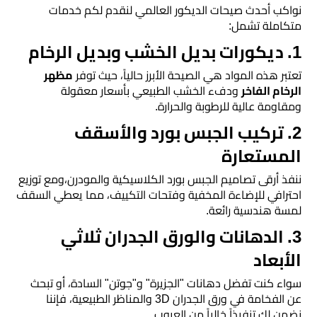
​نواكب أحدث صيحات الديكور العالمي لنقدم لكم خدمات
مرايا
متكاملة تشمل:
​1. ديكورات بديل الخشب وبديل الرخام
​تعتبر هذه المواد هي الصيحة الأبرز حالياً، حيث توفر
مظهر
الرخام الفاخر
ودفء الخشب الطبيعي بأسعار معقولة
ومقاومة عالية للرطوبة والحرارة.
​2. تركيب الجبس بورد والأسقف
المستعارة
​ننفذ أرقى تصاميم الجبس بورد الكلاسيكية والمودرن،ومع توزيع
احترافي للإضاءة المخفية وفتحات التكييف، مما يعطي السقف
لمسة هندسية رائعة.
​3. الدهانات والورق الجدران ثلاثي
الأبعاد
​سواء كنت تفضل دهانات "الجزيرة" و"جوتن" السادة، أو تبحث
عن الفخامة في ورق الجدران 3D والمناظر الطبيعية، فإننا
نضمن لك تنفيذاً خالياً من العيوب.