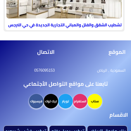
تشطيب الشقق والفلل والمباني التجارية الجديدة في حي النرجس
الموقع
الاتصال
السعودية , الرياض
0576095153
تابعنا على مواقع التواصل الأجتماعي
سناب
انستغرام
تويتر
تيك توك
فيسبوك
الاقسام