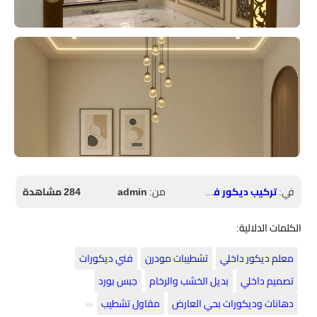
في:
تركيب ديكور فوم الرياض
من:
admin
284 مشاهدة
الكلمات الدلالية:
معلم ديكور داخلي
تشطيبات مودرن
فني ديكورات
تصميم داخلي
بديل الخشب والرخام
جبس بورد
دهانات وديكورات بحي العارض
مقاول تشطيب