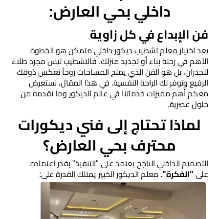
رخام
داخلي بحي العارض:
تركيب
فن الإبداع في كل زاوية
ديكور
​يعد اختيار معلم تشطيب ديكور داخلي متمكن هو الخطوة
فوم
الأهم في رحلة بناء أو تجديد منزلك. فالتشطيب ليس مجرد طلاء
الرياض
للجدران، بل هو الفن الذي يمنح المساحات روحاً تعكس ذوقك
الرفيع وتوفر لك الراحة النفسية. في هذا المقال، نستعرض
معكم أهم مميزات خدماتنا في عالم الديكور وما نقدمه من
بناء
حلول عصرية.
ملاحق
​لماذا تحتاج إلى فني ديكورات
الرياض
محترف بحي العارض؟
تركيب
​التصميم الداخلي الناجح يعتمد على "التنفيذ" بقدر اعتماده
خشب
على
"الفكرة"
. معلم الديكور الخبير يمتلك القدرة على:
شيبورد
عوازل