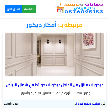
×
القائمة
اتصل الآن
مرتبطة بـ:
أفكار ديكور
الرئيسية
دهانات
داخلية
الرياض
دهانات
خارجية
الرياض
ديكورات منازل من الداخل ديكورات حوائط في شمال الرياض
الجدران تتحدث... ثورة ديكورات المنازل الداخلية وأسرار ا...
تركيب
بديل
في:
تركيب ديكور فوم الرياض
من:
admin