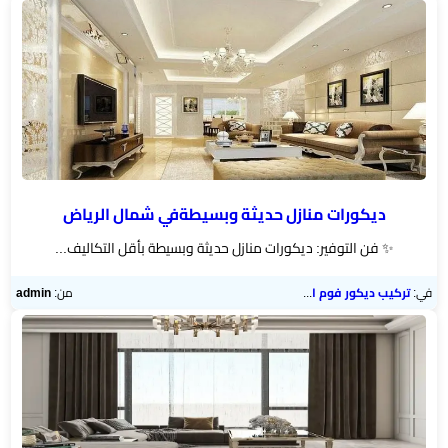
رخام
تركيب
ديكور
فوم
الرياض
بناء
ديكورات منازل حديثة وبسيطةفي شمال الرياض
ملاحق
✨ فن التوفير: ديكورات منازل حديثة وبسيطة بأقل التكاليف...
الرياض
في:
تركيب ديكور فوم الرياض
من:
admin
تركيب
خشب
شيبورد
عوازل