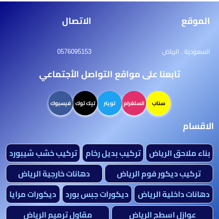
الموقع
الاتصال
السعودية , الرياض
0576095153
تابعنا على مواقع التواصل الأجتماعي
سناب
انستغرام
تويتر
تيك توك
فيسبوك
الاقسام
بناء ملاحق الرياض
تركيب بديل رخام
تركيب خشب شيبورد
تركيب ديكور فوم الرياض
دهانات خارجية الرياض
دهانات داخلية الرياض
ديكورات جبس بورد
ديكورات مرايا
عوازل اسطح الرياض
مقاول ترميم الرياض