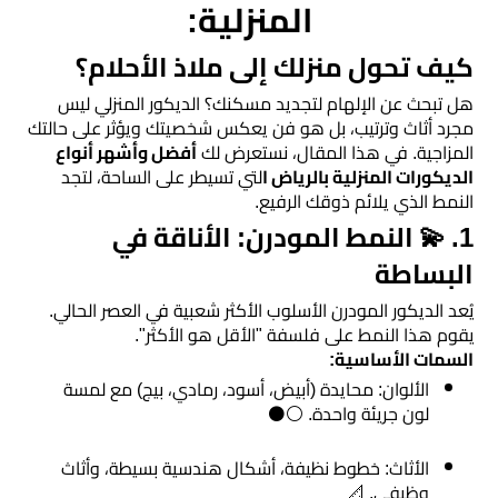
رخام
المنزلية:
كيف تحول منزلك إلى ملاذ الأحلام؟
تركيب
ديكور
​هل تبحث عن الإلهام لتجديد مسكنك؟ الديكور المنزلي ليس
مجرد أثاث وترتيب، بل هو فن يعكس شخصيتك ويؤثر على حالتك
فوم
المزاجية. في هذا المقال، نستعرض لك
أفضل وأشهر أنواع
الرياض
الديكورات المنزلية بالرياض ا
لتي تسيطر على الساحة، لتجد
النمط الذي يلائم ذوقك الرفيع.
بناء
​1. 💫 النمط المودرن: الأناقة في
ملاحق
البساطة
الرياض
​يُعد الديكور المودرن الأسلوب الأكثر شعبية في العصر الحالي.
يقوم هذا النمط على فلسفة "الأقل هو الأكثر".
تركيب
​السمات الأساسية:
خشب
​الألوان: محايدة (أبيض، أسود، رمادي، بيج) مع لمسة
لون جريئة واحدة. ⚪⚫
شيبورد
​الأثاث: خطوط نظيفة، أشكال هندسية بسيطة، وأثاث
عوازل
وظيفي. 📐