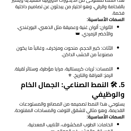
​هذا النمط مستوحى من الديكورات الأوروبية التقليدية ويتميز
بالفخامة والرقي، وهو اختيار من يبحثون عن تصاميم داخلية
فخمة.
​السمات الأساسية:
​الألوان: ألوان غنية وعميقة مثل الذهبي، البورغندي،
والأخضر الزمردي. 👑
​الأثاث: كبير الحجم، منحوت ومزخرف، وغالباً ما يكون
مصنوعاً من الخشب الداكن.
​اللمسات: ثريات كريستالية، مرايا مؤطرة، وستائر ثقيلة.
​الرمز: العراقة والتاريخ. ⚜️
​5. 🛠️ النمط الصناعي: الجمال الخام
والوظيفي
​يستوحي هذا النمط تصميمه من المصانع والمستودعات
القديمة، وهو مثالي للشقق اللوفت والمساحات المفتوحة.
​السمات الأساسية:
​الخامات: الطوب المكشوف، الأنابيب المعدنية،