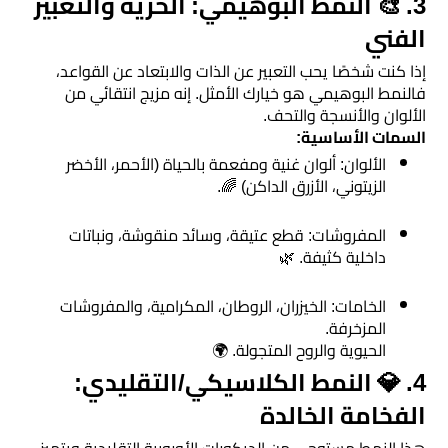
​3. 🎨 النمط البوهيمي: الحرية والتعبير
مرايا
الفني
​إذا كنت شخصًا يحب التعبير عن الذات والابتعاد عن القواعد،
فالنمط البوهيمي هو خيارك الأمثل. إنه مزيج انتقائي من
الألوان والأنسجة والتحف.
​السمات الأساسية:
​الألوان: ألوان غنية ومفعمة بالحياة (الأحمر، الأخضر
الزيتوني، الأزرق الداكن) 🌈.
​المفروشات: قطع عتيقة، وسائد منقوشة، ونباتات
داخلية كثيفة. 🌿
​الخامات: الخيزران، الروطان، المكرامية، والمفروشات
المزخرفة.
​الحيوية والروح المتجولة. 🌍
​4. 💎 النمط الكلاسيكي/التقليدي:
الفخامة الخالدة