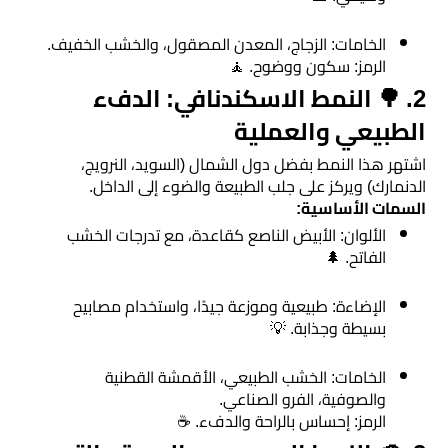
اسطح
الرياض
​الخامات: الزجاج، المعدن المصقول، والخشب الخفيف.
​الرمز: سكون ووضوح. 🧘
​2. 🌳 النمط الاسكندنافي: الدفء
مقاول
الطبيعي والعملية
ترميم
الرياض
​اشتهر هذا النمط بفضل دول الشمال (السويد، النرويج،
الدنمارك) ويركز على جلب الطبيعة والضوء إلى الداخل.
​السمات الأساسية:
ديكورات
​الألوان: الأبيض الناصع كقاعدة، مع تدرجات الخشب
جبس
الفاتح. 🌲
بورد
​الإضاءة: طبيعية وموزعة جيدًا، واستخدام مصابيح
بسيطة وجذابة. 💡
ورق
حائط
​الخامات: الخشب الطبيعي، الأقمشة القطنية
بالجدران
والصوفية، الفرو الصناعي.
​الرمز: إحساس بالراحة والدفء. ☕
ديكورات