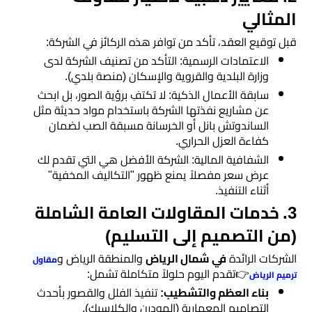
اسطح
المثالي
الرياض
​قبل توقيع العقد، تأكد من توافر هذه الركائز في الشركة:
​الاعتمادات الرسمية: التأكد من تصنيف الشركة لدى
مقاول
وزارة البلدية والقروية والإسكان (منصة بلدي).
ترميم
​سابقة الأعمال الذكية: لا تكتفِ برؤية الصور، بل ابحث
عن مشاريع نفذتها الشركة باستخدام مواد حديثة مثل
الرياض
الساندوتش بانل أو الخرسانة مسبقة الصب لضمان
كفاءة العزل الحراري.
ديكورات
​الشفافية المالية: الشركة الأفضل هي التي تقدم لك
جبس
عرض سعر مفصلاً يمنع ظهور "التكاليف المخفية"
أثناء التنفيذ.
بورد
​3. خدمات المقاولات العامة الشاملة
ورق
(من التصميم إلى التسليم)
حائط
​الشركات الرائدة
في شمال الرياض
والمنطقة الرياض و
مقاول
بالجدران
👉تقدم اليوم حلولاً متكاملة تشمل:
ترميم الرياض
​بناء العظم والتشطيب:
تنفيذ الفلل والقصور بأحدث
التصاميم المعمارية (المودرن والكلاسيك).
ديكورات