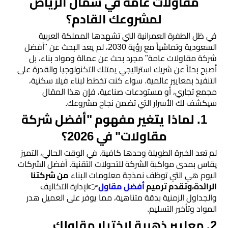
مقاولات عامة في شمال الرياض
رخام
لمشروعك القادم؟
تركيب
​في ظل الطفرة العمرانية التي تشهدها المملكة العربية
ديكور
السعودية وتماشياً مع رؤية 2030، لم يعد البحث عن "أفضل
شركة مقاولات عامة" مجرد بحث عن عمالة ومواد بناء، بل
فوم
أصبح بحثاً عن شريك استراتيجي يمتلك التكنولوجيا والقدرة على
الرياض
التنفيذ بمعايير عالمية. سواء كنت تخطط لبناء فيلا سكنية،
مجمع تجاري، أو مستودعات صناعية، فإن هذا المقال
بناء
سيكشف لك الأسرار التي تضمن نجاح مشروعك.
​1. لماذا يتغير مفهوم "أفضل شركة
ملاحق
مقاولات" في 2026؟
الرياض
​لم تعد الخبرة الطويلة وحدها كافية. في الوقت الحالي، التميز
تركيب
يقاس بمدى مواكبة الشركة للتحولات التقنية. أفضل الشركات
اليوم هي التي توظف نمذجة معلومات البناء
من شركتنا
خشب
الرائدة،وتقدم ترميم
أفضل مقاول
👉لإدارة التكاليف
شيبورد
والجداول الزمنية بدقة متناهية، مما يوفر على العميل هدر
المواد وتأخير التسليم.
عوازل
​2. معايير ذهبية لاختيار مقاولك