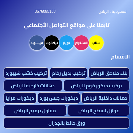
السعودية , الرياض
0576095153
تابعنا على مواقع التواصل الأجتماعي
سناب
انستغرام
تويتر
تيك توك
فيسبوك
الاقسام
بناء ملاحق الرياض
تركيب بديل رخام
تركيب خشب شيبورد
تركيب ديكور فوم الرياض
دهانات خارجية الرياض
دهانات داخلية الرياض
ديكورات جبس بورد
ديكورات مرايا
عوازل اسطح الرياض
مقاول ترميم الرياض
ورق حائط بالجدران