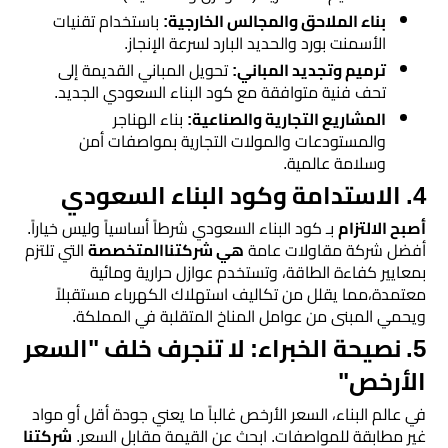
​بناء الملاحق والمجالس الخارجية:
باستخدام تقنيات
مرايا
الأسمنت بورد والحديد البارد لسرعة الإنجاز.
​ترميم وتجديد المباني:
تحويل المباني القديمة إلى
تحف فنية متوافقة مع كود البناء السعودي الجديد.
​المشاريع التجارية والصناعية:
بناء الهناجر
والمستودعات والمولات التجارية بمواصفات أمن
وسلامة عالمية.
​4. الاستدامة وكود البناء السعودي
​أصبح الالتزام
بـ كود البناء السعودي شرطاً أساسياً وليس خياراً.
أفضل شركة مقاولات عامة
هي شركتناالمتخصصة
التي تلتزم
بمعايير كفاءة الطاقة، وتستخدم عوازل حرارية ومائية
معتمدة،مما يقلل من تكاليف استهلاك الكهرباء مستقبلاً
ويحمي المبنى من عوامل المناخ المتقلبة في المملكة.
​5. نصيحة الخبراء: لا تنجرف خلف "السعر
الأرخص"
​في عالم البناء، السعر الأرخص غالباً ما يعني جودة أقل أو مواد
غير مطابقة للمواصفات. ابحث عن القيمة مقابل السعر.
شركتنا