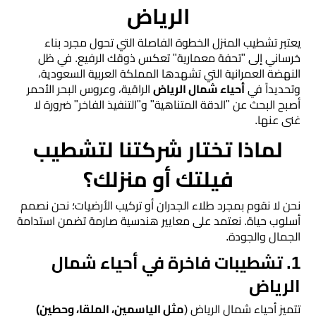
رخام
الرياض
تركيب
​يعتبر تشطيب المنزل الخطوة الفاصلة التي تحول مجرد بناء
خرساني إلى "تحفة معمارية" تعكس ذوقك الرفيع. في ظل
ديكور
النهضة العمرانية التي تشهدها المملكة العربية السعودية،
فوم
وتحديداً في
أحياء شمال الرياض
الراقية، وعروس البحر الأحمر
الرياض
أصبح البحث عن "الدقة المتناهية" و"التنفيذ الفاخر" ضرورة لا
غنى عنها.
​لماذا تختار شركتنا لتشطيب
بناء
ملاحق
فيلتك أو منزلك؟
الرياض
​نحن لا نقوم بمجرد طلاء الجدران أو تركيب الأرضيات؛ نحن نصمم
أسلوب حياة. نعتمد على معايير هندسية صارمة تضمن استدامة
تركيب
الجمال والجودة.
خشب
​1. تشطيبات فاخرة في أحياء شمال
شيبورد
الرياض
عوازل
​تتميز أحياء شمال الرياض (
مثل الياسمين، الملقا، وحطين)