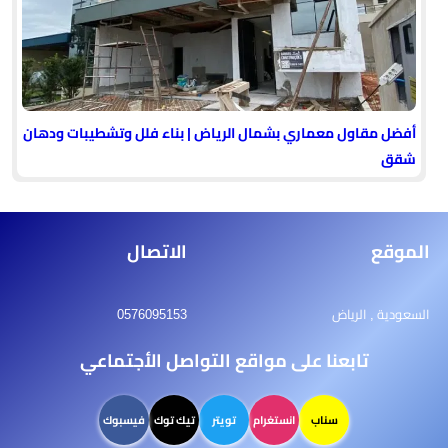
أفضل مقاول معماري بشمال الرياض | بناء فلل وتشطيبات ودهان
شقق
الموقع
الاتصال
السعودية , الرياض
0576095153
تابعنا على مواقع التواصل الأجتماعي
سناب
انستغرام
تويتر
تيك توك
فيسبوك