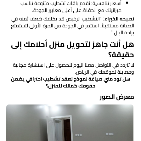
​أسعار تنافسية: نقدم باقات تشطيب متنوعة تناسب
ميزانيتك مع الحفاظ على أعلى معايير الجودة.
​نصيحة الخبراء:
"التشطيب الرخيص قد يكلفك ضعف ثمنه في
الصيانة مستقبلاً. استثمر في الجودة من المرة الأولى لتستمتع
براحة البال."
​هل أنت جاهز لتحويل منزل أحلامك إلى
حقيقة؟
لا تتردد في التواصل معنا اليوم للحصول على استشارة مجانية
ومعاينة لموقعك في الرياض.
​هل تود مني صياغة نموذج لعقد تشطيب احترافي يضمن
حقوقك كمالك للمنزل؟
معرض الصور