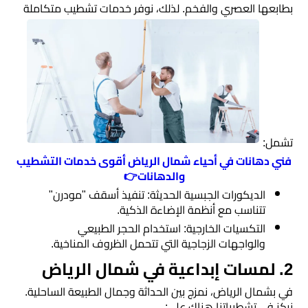
بطابعها العصري والفخم. لذلك، نوفر خدمات تشطيب متكاملة
اسطح
الرياض
مقاول
ترميم
الرياض
تشمل:
ديكورات
فني دهانات في أحياء شمال الرياض أقوى خدمات التشطيب
جبس
والدهانات👉
بورد
​الديكورات الجبسية الحديثة: تنفيذ أسقف "مودرن"
تتناسب مع أنظمة الإضاءة الذكية.
ورق
​التكسيات الخارجية: استخدام الحجر الطبيعي
والواجهات الزجاجية التي تتحمل الظروف المناخية.
حائط
​2. لمسات إبداعية في شمال الرياض
بالجدران
​في بشمال الرياض، نمزج بين الحداثة وجمال الطبيعة الساحلية.
ديكورات
نركز في تشطيباتنا هناك على: