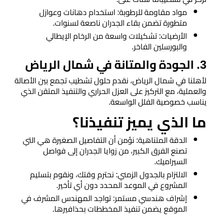
​مواد مقاومة للرطوبة: استخدام دهانات وعوازل
مرايا
متطورة تضمن بقاء الجدران ناصعة لسنوات.
​الأرضيات: تشكيلات واسعة من الرخام الإيطالي
والبورسلين الفاخر.
​3. الجودة والمتانة في شمال الرياض
​لأهلنا في شمال الرياض، نقدم حلول تشطيب تجمع بين الأصالة
والعملية، مع التركيز على العزل الحراري والتنفيذ المتقن الذي
يناسب خصوصية الفلل الواسعة.
ما الذي يميز تنفيذنا؟
​الدقة المتناهية: نؤمن أن التفاصيل الصغيرة هي التي
تصنع الفرق الكبير، من زوايا الجدران إلى فواصل
السيراميك.
​الالتزام بالجدول الزمني: نحترم وقتك، ونقوم بتسليم
المشروع في الموعد المحدد دون أي تأخير.
​إشراف هندسي مستمر: تواجد المهندس المشرف في
الموقع يضمن تنفيذ المخططات بحذافيرها.