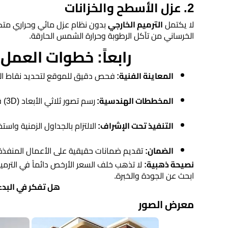
​2. عزل الأسطح والخزانات
مرايا
​لا يكتمل
الترميم الخارجي
بدون نظام عزل مائي وحراري متكام
الخرساني من تآكل الرطوبة وحرارة الشمس الحارقة.
رابعاً: خطوات العمل
​المعاينة الفنية:
فحص دقيق للموقع لتحديد نقاط ا
​المخططات الهندسية:
رسم تصور ثلاثي الأبعاد (3D) قبل التنفيذ.
​التنفيذ تحت الإشراف:
الالتزام بالجداول الزمنية وا
​الضمان:
تقديم ضمانات حقيقية على الأعمال المنفذة 
​نصيحة ذهبية:
لا تذهب خلف السعر الأرخص دائماً في التر
ابحث عن الجودة والخبرة.
​هل تفكر في البدء 
معرض الصور