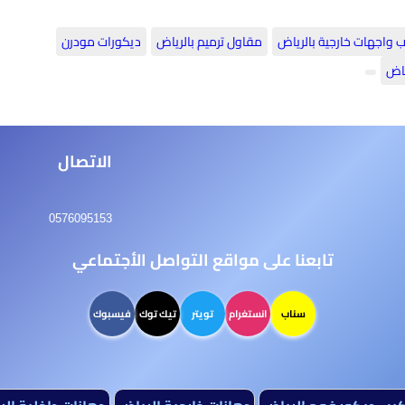
 واجهات خارجية بالرياض
مقاول ترميم بالرياض
ديكورات مودرن
ياض
الاتصال
0576095153
تابعنا على مواقع التواصل الأجتماعي
سناب
انستغرام
تويتر
تيك توك
فيسبوك