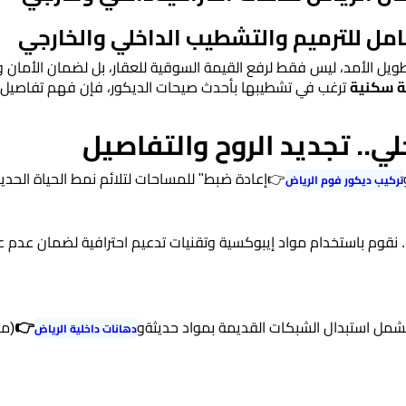
شامل للترميم والتشطيب الداخلي والخارجي
اً طويل الأمد، ليس فقط لرفع القيمة السوقية للعقار، بل لضمان الأمان و
 سكنية
ترغب في تشطيبها بأحدث صيحات الديكور، فإن فهم تفاصيل
اخلي.. تجديد الروح والتفاصيل
👉
إعادة ضبط" للمساحات لتلائم نمط الحياة الحدي
تركيب ديكور فوم الرياض
ف. نقوم باستخدام مواد إيبوكسية وتقنيات تدعيم احترافية لضمان عدم 
👉
 يشمل استبدال الشبكات القديمة بمواد حديثةو
(مث
دهانات داخلية الرياض