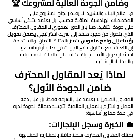
رخام
وضامن الجودة العالية لمشروعك 🏆
​في عالم البناء والتشييد، لا يقتصر نجاح المشروع على
تركيب
المخططات الهندسية المتقنة فحسب، بل يعتمد بشكل أساسي
على جودة التنفيذ. هنا يبرز الدور المحوري لـ المقاول المحترف،
ديكور
الذي يتحول من مجرد منفذ إلى شريك استراتيجي
يضمن تحويل
فوم
رؤيتك إلى واقع ملموس
يتميز بالمتانة، الأمان، والاستدامة.
الرياض
إن التعاقد مع مقاول يضع الجودة في صلب أولوياته هو
استثمار طويل الأمد يجنبك تكاليف الإصلاحات المستقبلية
والمخاطر الإنشائية.
بناء
​لماذا يُعد المقاول المحترف
ملاحق
الرياض
ضامن الجودة الأول؟
تركيب
​المقاول المتميز لا يعتمد على السرعة فقط، بل على دقة
العمل والالتزام بالمعايير العالمية. تتجسد ضمانة الجودة لديه
خشب
في عدة محاور أساسية:
شيبورد
​💼 الخبرة وسجل الإنجازات:
​يمتلك المقاول المحترف سجلاً حافلاً بالمشاريع المشابهة
عوازل