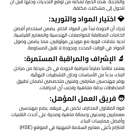
والناجحة. هذه الخبرة تمكنه من توقع التحديات وحلها قبل أن
اسطح
تتحول إلى مشكلات مكلفة.
الرياض
​💎 اختيار المواد والتوريد:
​يُدرك أن الجودة تبدأ من المواد الخام. يضمن استخدام أفضل
مقاول
الخامات المطابقة للمواصفات الهندسية والمعايير القياسية.
ترميم
​لديه علاقات قوية مع موردين موثوقين، مما يضمن وصول
الرياض
المواد في الوقت المحدد وبجودة لا تقبل المساومة.
​🔬 الإشراف والمراقبة المستمرة:
ديكورات
​يعتمد نظاماً صارماً لمراقبة الجودة في كل مرحلة من مراحل
جبس
البناء، بدءاً من الأساسات وحتى التشطيبات النهائية.
بورد
​يوفر مهندسين مشرفين وفنيين متخصصين لضمان تطبيق
المخططات بدقة متناهية وتجنب أي انحرافات.
ورق
​🧑‍ فريق العمل المؤهل:
حائط
​قوة المقاول المحترف تكمن في فريقه. يضم مهندسين
بالجدران
معماريين ومدنيين وعمالة ماهرة ومدربة على أحدث التقنيات
وأفضل ممارسات البناء.
​الالتزام بأعلى معايير السلامة المهنية في الموقع (HSE)
ديكورات