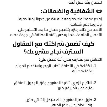
لضمان بيئة عمل آمنة.
مرايا
​📜 الشفافية والضمانات:
​يُقدم عقوداً واضحة ومفصلة تتضمن جدولاً زمنياً دقيقاً
وشروط دفع شفافة.
​الأهم من ذلك، يلتزم بتقديم ضمان ما بعد التسليم على
الأعمال المنفذة، مما يعكس ثقته المطلقة في جودة عمله.
​كيف تضمن شراكتك مع المقاول
المحترف نجاح مشروعك؟
​التعامل مع محترف يعني أنك تحصل على:
​الكفاءة في التكلفة: تجنب الهدر واستخدام الموارد
بكفاءة عالية.
​الالتزام الزمني: تنفيذ المشروع وفق الجدول المتفق
عليه دون تأخير غير مبرر.
​طول عمر المشروع: بناء هيكل إنشائي متين
ومستدام يطيل عمر المبنى.