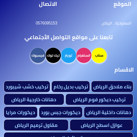
الموقع
الاتصال
السعودية , الرياض
0576095153
تابعنا على مواقع التواصل الأجتماعي
سناب
انستغرام
تويتر
تيك توك
فيسبوك
الاقسام
بناء ملاحق الرياض
تركيب بديل رخام
تركيب خشب شيبورد
تركيب ديكور فوم الرياض
دهانات خارجية الرياض
دهانات داخلية الرياض
ديكورات جبس بورد
ديكورات مرايا
عوازل اسطح الرياض
مقاول ترميم الرياض