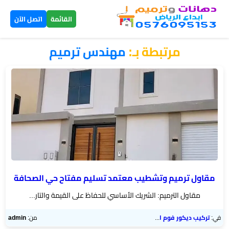
×
القائمة
اتصل الآن
مرتبطة بـ:
​مهندس ترميم
الرئيسية
دهانات
داخلية
الرياض
دهانات
خارجية
الرياض
مقاول ترميم وتشطيب معتمد تسليم مفتاح حي الصحافة
مقاول الترميم: الشريك الأساسي للحفاظ على القيمة والتار...
تركيب
بديل
في:
تركيب ديكور فوم الرياض
من:
admin