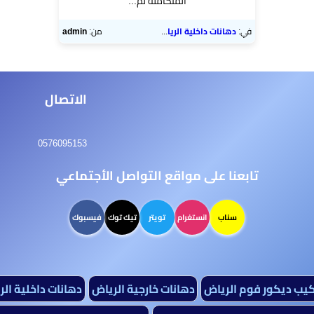
المتكاملة لم...
في:
دهانات داخلية الرياض
من:
admin
الاتصال
0576095153
تابعنا على مواقع التواصل الأجتماعي
سناب
انستغرام
تويتر
تيك توك
فيسبوك
كيب ديكور فوم الرياض
دهانات خارجية الرياض
دهانات داخلية ال