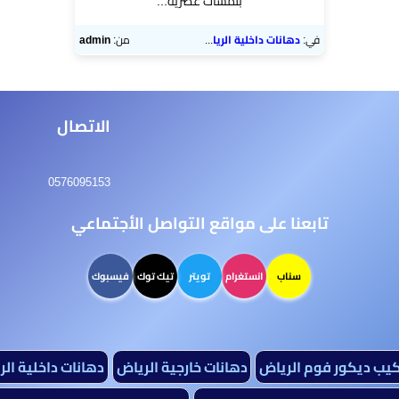
بلمسات عصرية...
في:
دهانات داخلية الرياض
من:
admin
الاتصال
0576095153
تابعنا على مواقع التواصل الأجتماعي
سناب
انستغرام
تويتر
تيك توك
فيسبوك
كيب ديكور فوم الرياض
دهانات خارجية الرياض
دهانات داخلية ال