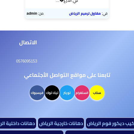
في الدرع�...
في:
مقاول ترميم الرياض
من:
admin
الاتصال
0576095153
تابعنا على مواقع التواصل الأجتماعي
سناب
انستغرام
تويتر
تيك توك
فيسبوك
كيب ديكور فوم الرياض
دهانات خارجية الرياض
دهانات داخلية ال