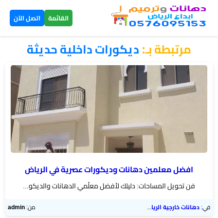
×
القائمة
اتصل الآن
مرتبطة بـ:
​ديكورات داخلية حديثة
الرئيسية
دهانات
داخلية
الرياض
دهانات
خارجية
الرياض
افضل معلمين دهانات وديكورات عصرية في الرياض
فن تحويل المساحات: دليلك لأفضل معلّمي الدهانات والديكو...
تركيب
بديل
في:
دهانات خارجية الرياض
من:
admin