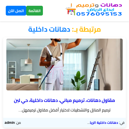
×
القائمة
اتصل الآن
مرتبطة بـ:
​دهانات داخلية
الرئيسية
دهانات
داخلية
الرياض
دهانات
خارجية
الرياض
مقاول دهانات، ترميم مباني، دهانات داخلية، حي لبن
ترميم المنازل والتشطيبات:لاختيار أفضل مقاول ترميم​هل...
تركيب
بديل
في:
دهانات داخلية الرياض
من:
admin