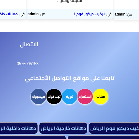
القيمة والتار...
في:
تركيب ديكور فوم الرياض
من:
admin
في:
دهانات داخلي
من:
admin
الاتصال
0576095153
تابعنا على مواقع التواصل الأجتماعي
سناب
انستغرام
تويتر
تيك توك
فيسبوك
كيب ديكور فوم الرياض
دهانات خارجية الرياض
دهانات داخلية ال