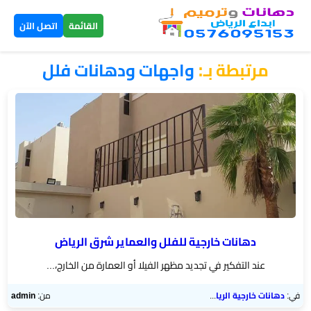
×
القائمة
اتصل الآن
مرتبطة بـ:
واجهات ودهانات فلل
الرئيسية
دهانات
داخلية
الرياض
دهانات
خارجية
الرياض
دهانات خارجية للفلل والعماير شرق الرياض
عند التفكير في تجديد مظهر الفيلا أو العمارة من الخارج،...
تركيب
بديل
في:
دهانات خارجية الرياض
من:
admin