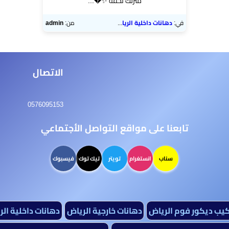
منزلك تحفة ✨​�...
في:
دهانات داخلية الرياض
من:
admin
الاتصال
0576095153
تابعنا على مواقع التواصل الأجتماعي
سناب
انستغرام
تويتر
تيك توك
فيسبوك
كيب ديكور فوم الرياض
دهانات خارجية الرياض
دهانات داخلية ال