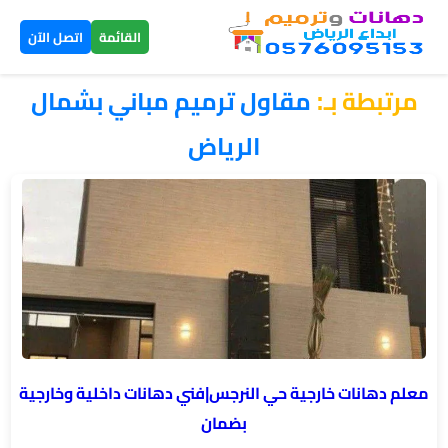
×
القائمة
اتصل الآن
مرتبطة بـ:
مقاول ترميم مباني بشمال
الرئيسية
الرياض
دهانات
داخلية
الرياض
دهانات
خارجية
الرياض
تركيب
معلم دهانات خارجية حي النرجس|فني دهانات داخلية وخارجية
بديل
بضمان