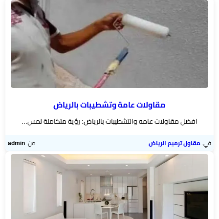
رخام
تركيب
ديكور
فوم
الرياض
بناء
مقاولات عامة وتشطيبات بالرياض
ملاحق
افضل مقاولات عامه والتشطيبات بالرياض: رؤية متكاملة لمس...
الرياض
في:
مقاول ترميم الرياض
من:
admin
تركيب
خشب
شيبورد
عوازل