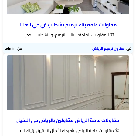
اسطح
الرياض
مقاولات عامة بناء ترميم تشطيب في حي العليا
مقاول
🏗️ المقاولات العامة: البناء، الترميم، والتشطيب... حجر...
ترميم
الرياض
في:
مقاول ترميم الرياض
من:
admin
ديكورات
جبس
بورد
ورق
حائط
بالجدران
مقاولات عامة الرياض مقاولين بالرياض حي النخيل
🏗️ مقاولات عامة الرياض: شريكك الأمثل لتحقيق رؤيتك اله...
ديكورات