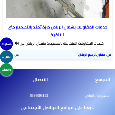
خدمات المقاولات بشمال الرياض خبرة تمتد بالتصميم حتى
التنفيذ
خدمات المقاولات المتكاملة بالسعودية بشمال الرياض:من ا�...
مشاركة
في:
مقاول ترميم الرياض
من:
admin
اتصل بنا
واتساب
الموقع
الاتصال
السعودية , الرياض
0576095153
تابعنا على مواقع التواصل الأجتماعي