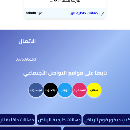
منزلك تحفة ✨​�...
في:
دهانات داخلية الرياض
من:
admin
الاتصال
0576095153
تابعنا على مواقع التواصل الأجتماعي
سناب
انستغرام
تويتر
تيك توك
فيسبوك
كيب ديكور فوم الرياض
دهانات خارجية الرياض
دهانات داخلية ال