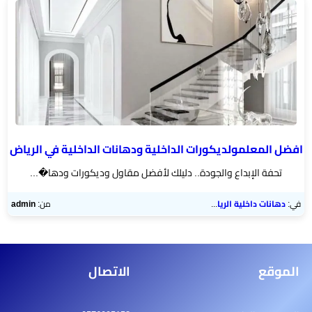
رخام
تركيب
ديكور
فوم
الرياض
بناء
افضل المعلمولديكورات الداخلية ودهانات الداخلية في الرياض
ملاحق
تحفة الإبداع والجودة.. دليلك لأفضل مقاول وديكورات ودها�...
الرياض
في:
دهانات داخلية الرياض
من:
admin
تركيب
خشب
شيبورد
الموقع
الاتصال
عوازل