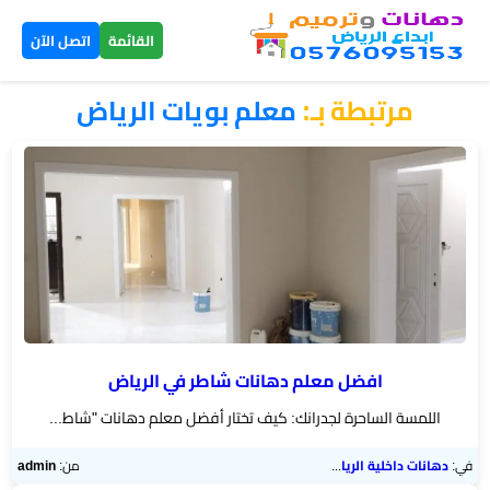
×
القائمة
اتصل الآن
مرتبطة بـ:
معلم بويات الرياض
الرئيسية
دهانات
داخلية
الرياض
دهانات
خارجية
الرياض
افضل معلم دهانات شاطر في الرياض
اللمسة الساحرة لجدرانك: كيف تختار أفضل معلم دهانات "شاط...
تركيب
بديل
في:
دهانات داخلية الرياض
من:
admin