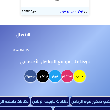
المستخد...
في:
تركيب ديكور فوم الرياض
من:
admin
الاتصال
0576095153
تابعنا على مواقع التواصل الأجتماعي
سناب
انستغرام
تويتر
تيك توك
فيسبوك
كيب ديكور فوم الرياض
دهانات خارجية الرياض
دهانات داخلية ال