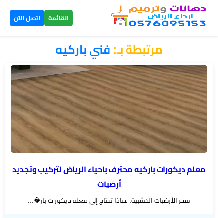
×
القائمة
اتصل الآن
مرتبطة بـ:
فني باركيه
الرئيسية
دهانات
داخلية
الرياض
دهانات
خارجية
الرياض
معلم ديكورات باركيه محترف باحياء الرياض لتركيب وتجديد
أرضيات
تركيب
سحر الأرضيات الخشبية: لماذا تحتاج إلى معلم ديكورات بار�...
بديل