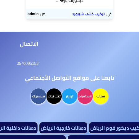
ديكورات بار�...
في:
تركيب خشب شيبورد
من:
admin
الاتصال
0576095153
تابعنا على مواقع التواصل الأجتماعي
سناب
انستغرام
تويتر
تيك توك
فيسبوك
كيب ديكور فوم الرياض
دهانات خارجية الرياض
دهانات داخلية ال