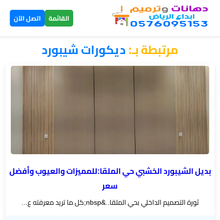
×
القائمة
اتصل الآن
مرتبطة بـ:
ديكورات شيبورد
الرئيسية
دهانات
داخلية
الرياض
دهانات
خارجية
الرياض
بديل الشيبورد الخشبي حي الملقا:للمميزات والعيوب وأفضل
سعر
تركيب
ثورة التصميم الداخلي بحي الملقا..&nbsp;كل ما تريد معرفته ع...
بديل