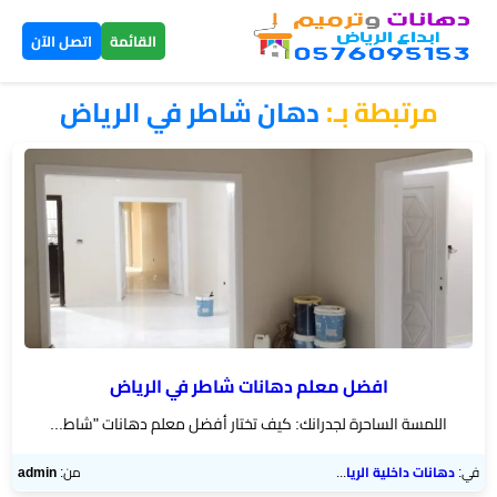
×
القائمة
اتصل الآن
مرتبطة بـ:
دهان شاطر في الرياض
الرئيسية
دهانات
داخلية
الرياض
دهانات
خارجية
الرياض
افضل معلم دهانات شاطر في الرياض
اللمسة الساحرة لجدرانك: كيف تختار أفضل معلم دهانات "شاط...
تركيب
بديل
في:
دهانات داخلية الرياض
من:
admin