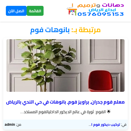
×
القائمة
اتصل الآن
مرتبطة بـ:
بانوهات فوم
الرئيسية
دهانات
داخلية
الرياض
دهانات
خارجية
الرياض
معلم فوم جدران, براويز فوم, بانوهات في حي الندي بالرياض
​🌟 الفوم: ثورة في عالم الديكور الداخلي​الفوم المستخد...
تركيب
بديل
في:
تركيب ديكور فوم الرياض
من:
admin