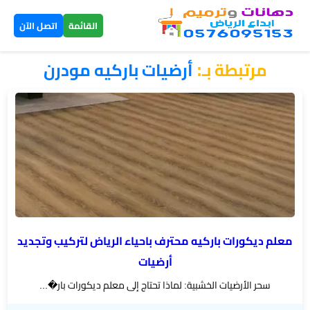
×
القائمة
اتصل الآن
مرتبطة بـ:
أرضيات باركيه مودرن
الرئيسية
دهانات
داخلية
الرياض
دهانات
خارجية
الرياض
معلم ديكورات باركيه محترف باحياء الرياض لتركيب وتجديد
أرضيات
تركيب
سحر الأرضيات الخشبية: لماذا تحتاج إلى معلم ديكورات بار�...
بديل