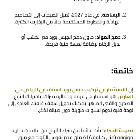
​البساطة:
في عام 2027، تميل الصيحات إلى التصاميم
الهادئة والخطوط المستقيمة بدلاً من الزخارف الكثيرة.
​دمج المواد:
حاول دمج الجبس بورد مع الخشب أو
بديل الرخام لإضافة لمسة فنية فريدة.
​خاتمة:
​إن
الاستثمار في تركيب جبس بورد اسقف في الرياض حي
العارض
هو استثمار في قيمة وجمالية منزلك. باختيارك للنوع
الصحيح والفني الماهر، يمكنك تحويل سقف غرفتك العادي إلى
لوحة فنية تدوم لسنوات طويلة دون صيانة تذكر.
نصيحة الخبراء:
تأكد دائماً من شراء الألواح من علامات تجارية
موثوقة (مثل كناوف) لضمان عدم تقوس الألواح مع مرور