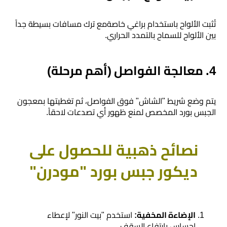
​تُثبت الألواح باستخدام براغي خاصةمع ترك مسافات بسيطة جداً
بين الألواح للسماح بالتمدد الحراري.
​4. معالجة الفواصل (أهم مرحلة)
​يتم وضع شريط "الشاش" فوق الفواصل، ثم تغطيتها بمعجون
الجبس بورد المخصص لمنع ظهور أي تصدعات لاحقاً.
نصائح ذهبية للحصول على
ديكور جبس بورد "مودرن"
​الإضاءة المخفية:
استخدم "بيت النور" لإعطاء
إحساس بارتفاع السقف.