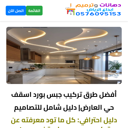
×
القائمة
اتصل الآن
الرئيسية
دهانات
داخلية
الرياض
دهانات
خارجية
أفضل طرق تركيب جبس بورد اسقف
الرياض
حي العارض| دليل شامل للتصاميم
تركيب
دليل احترافي: كل ما تود معرفته عن
بديل