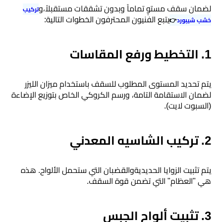
​لضمان سقف مستوٍ تماماً وبدون تشققات مستقبلاً،و
تركيب
يتبع الفنيون المحترفون الخطوات التالية:
خشب شيبورد
👉
​1. التخطيط ورفع المقاسات
​يتم تحديد المستوى المطلوب للسقف باستخدام ميزان الليزر
لضمان الاستقامة التامة، ورسم الكروكي الخاص بتوزيع الإضاءة
(السبوت لايت).
​2. تركيب الشاسيه المعدني
​يتم تثبيت الزوايا الحديديةوالقضبان التي ستحمل الألواح. هذه
هي "العظام" التي تضمن قوة السقف.
​3. تثبيت ألواح الجبس