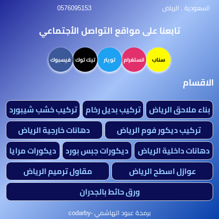
السعودية , الرياض
0576095153
تابعنا على مواقع التواصل الأجتماعي
سناب
انستغرام
تويتر
تيك توك
فيسبوك
الاقسام
بناء ملاحق الرياض
تركيب بديل رخام
تركيب خشب شيبورد
تركيب ديكور فوم الرياض
دهانات خارجية الرياض
دهانات داخلية الرياض
ديكورات جبس بورد
ديكورات مرايا
عوازل اسطح الرياض
مقاول ترميم الرياض
ورق حائط بالجدران
برمجة عبود الهاشمي -codarby