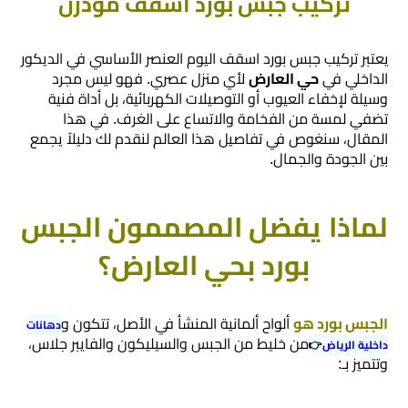
تركيب جبس بورد اسقف مودرن
رخام
تركيب
​يعتبر تركيب جبس بورد اسقف اليوم العنصر الأساسي في الديكور
الداخلي في
حي العارض
لأي منزل عصري. فهو ليس مجرد
ديكور
وسيلة لإخفاء العيوب أو التوصيلات الكهربائية، بل أداة فنية
فوم
تضفي لمسة من الفخامة والاتساع على الغرف. في هذا
الرياض
المقال، سنغوص في تفاصيل هذا العالم لنقدم لك دليلاً يجمع
بين الجودة والجمال.
بناء
ملاحق
​لماذا يفضل المصممون الجبس
الرياض
بورد بحي العارض؟
تركيب
خشب
الجبس بورد هو
ألواح ألمانية المنشأ في الأصل، تتكون و
دهانات
شيبورد
من خليط من الجبس والسيليكون والفايبر جلاس،
داخلية الرياض
👉
وتتميز بـ:
عوازل