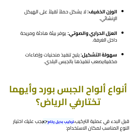
اسطح
​الوزن الخفيف:
لا يشكل حملاً ثقيلاً على الهيكل
الرياض
الإنشائي.
مقاول
​العزل الحراري والصوتي:
يوفر بيئة هادئة ومريحة
ترميم
داخل الغرفة.
الرياض
​سهولة التشكيل:
يتيح تنفيذ منحنيات وإضاءات
مخفيةيصعب تنفيذها بالجبس البلدي.
ديكورات
جبس
بورد
​أنواع ألواح الجبس بورد وأيهما
تختارفي الرياض؟
ورق
حائط
بالجدران
​قبل البدء في عملية التركيب،
يجب عليك اختيار
تركيب بديل رخام
👉
النوع المناسب لمكان الاستخدام:
ديكورات