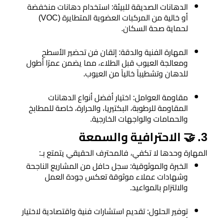
​الدهانات الصديقة للبيئة: استخدام دهانات منخفضة
مرايا
أو خالية من المركبات العضوية المتطايرة (VOC)
لحماية صحة السكان.
​المهارة الفنية والدقة: إتقان فن تحضير الأسطح
ومعالجة العيوب قبل الطلاء، مما يضمن عمرًا أطول
للدهان وتشطيباً خالياً من العيوب.
​مقاومة العوامل: اختيار أفضل أنواع الدهانات
المقاومة للرطوبة، البكتيريا، والحرارة، خاصة للمطابخ
والحمامات والواجهات الخارجية.
​3. 🤝 الاحترافية والسمعة
​المهارة وحدها لا تكفي، فالمحترف الحقيقي يتمتع بـ:
​الخبرة والموثوقية: سجل حافل من المشاريع الناجحة
وشهادات عملاء موثوقة تعكس جودة العمل
والالتزام بالمواعيد.
​توفير الحلول: تقديم استشارات فنية واقتصادية لاختيار