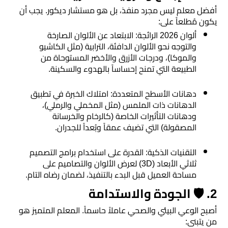
اسطح
​أفضل معلم ليس مجرد منفذ، بل هو مستشار ديكور. يجب أن
يكون مُطلعاً على:
الرياض
​ألوان 2026 الرائجة: الابتعاد عن الألوان الصارخة
والتوجه نحو الألوان الدافئة، الترابية (مثل الكاشيو
مقاول
والموكا)، ودرجات الأزرق والأخضر المستوحاة من
ترميم
الطبيعة التي تمنح إحساساً بالهدوء والسكينة.
الرياض
​دهانات الأسطح المتعددة: امتلاك الخبرة في تطبيق
الدهانات ذات الملمس (مثل المخملي والرملي)،
ديكورات
ودهانات التأثيرات الخاصة (كالرخام والخرسانة
جبس
المصقولة) التي تضيف عمقاً وبُعداً للجدران.
بورد
​التقنيات الذكية: القدرة على استخدام برامج التصميم
ثلاثي الأبعاد (3D) لعرض الألوان والتصاميم على
ورق
مساحة العميل قبل البدء بالتنفيذ، لضمان رضاه التام.
حائط
​2. 🛡️ الجودة والاستدامة
بالجدران
​أصبح الوعي البيئي والصحي عاملاً حاسماً. المعلم المتميز هو
من يتبنى:
ديكورات