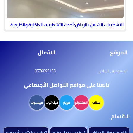
التشطيبات الشامل بالرياض:أحدث التشطيبات الداخلية والخارجية
الموقع
الاتصال
السعودية , الرياض
0576095153
تابعنا على مواقع التواصل الأجتماعي
سناب
انستغرام
تويتر
تيك توك
فيسبوك
الاقسام
بناء ملاحق الرياض
تركيب بديل رخام
تركيب خشب شيبورد