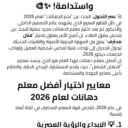
رخام
واستدامة! ✨🎨
​🚀
تركيب
عصر التحول:
البحث عن "نجم الدهانات" لعام 2026
​في ظل التطور السريع الذي يشهده عالم التصميم الداخلي
ديكور
والديكور، لم يعد اختيار معلم الدهانات مجرد عملية للبحث عن
فوم
شخص يطبق الطلاء. بل أصبح الأمر يتعلق باختيار "
فنان
محترف
" يمزج بين المهارة اليدوية الأصيلة والتقنيات الحديثة،
الرياض
ليحول الجدران إلى لوحات فنية تعكس شخصية العميل وتواكب
اتجاهات ديكور 2026.
بناء
​إن أفضل معلم دهانات لهذا العام هو الذي يجسد معايير
ملاحق
"الدهان الشامل"، حيث يقدم الاستشارة، الإبداع، الدقة، والالتزام
بأعلى معايير الجودة والاستدامة.
الرياض
​معايير اختيار أفضل معلم
تركيب
دهانات لعام 2026
خشب
​في عام 2026، تتلخص قوة المعلم المحترف في ثلاثة أبعاد
شيبورد
رئيسية:
​1. 💡 الإبداع والرؤية العصرية
عوازل