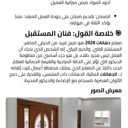
أجود المواد ضمن ميزانية العميل.
​الضمان: تقديم ضمان على جودة العمل المنفذ، مما
يؤكد الثقة في مهارته.
​🎯 خلاصة القول: فنان المستقبل
​معلم
دهانات 2026
هو مزيج فريد من الحرفي الماهر،
المستشار الفني، والخبير البيئي. إنه الشخص الذي يدرك أن
العمل ليس مجرد طلاء، بل هو جزء أساسي من منظومة
الديكور التي تؤثر على الحالة المزاجية والقيمة الجمالية للعقار.
​ابحث دائمًا عن المعلم الذي يمتلك محفظة أعمال تثبت إتقانه
لـ:
الدهانات
المائية، الدهانات ذات الملمس، والقدرة على دمج
الألوان العصرية بانسجام مع الإضاءة والديكور المحيط.
معرض الصور